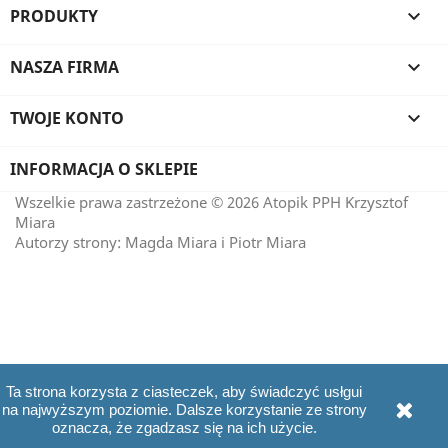
PRODUKTY

NASZA FIRMA

TWOJE KONTO

INFORMACJA O SKLEPIE
Wszelkie prawa zastrzeżone © 2026 Atopik PPH Krzysztof
Miara
Autorzy strony: Magda Miara i Piotr Miara
Ta strona korzysta z ciasteczek, aby świadczyć usłgui
na najwyższym poziomie. Dalsze korzystanie ze strony
oznacza, że zgadzasz się na ich użycie.