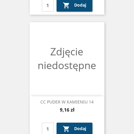

Dodaj
CC PUDER W KAMIENIU 14
Cena
9,16 zł

Dodaj