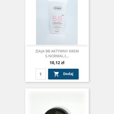
ZIAJA BB AKTYWNY KREM
S.NORMAL.I...
Cena
10,12 zł

Dodaj