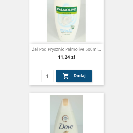
Żel Pod Prysznic Palmolive 500ml...
Cena
11,24 zł

Dodaj