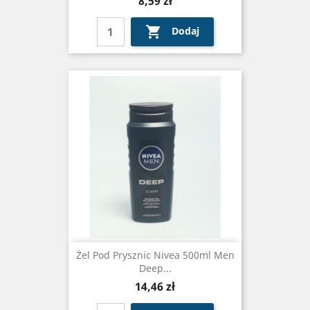
8,59 zł

Dodaj
Żel Pod Prysznic Nivea 500ml Men
Deep...
Cena
14,46 zł