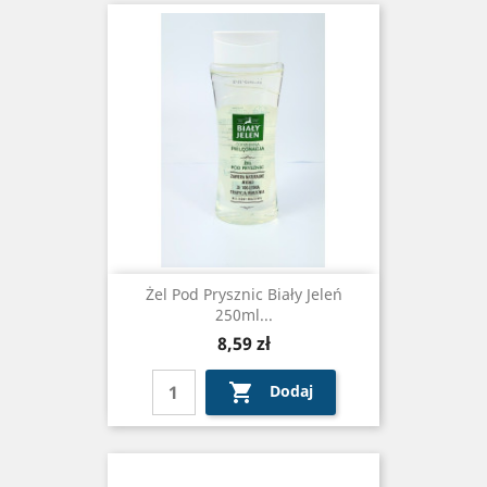
Żel Pod Prysznic Biały Jeleń
250ml...
Cena
8,59 zł

Dodaj