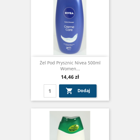
Żel Pod Prysznic Nivea 500ml
Women...
Cena
14,46 zł

Dodaj