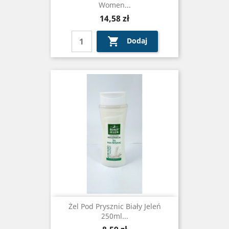
Women...
Cena
14,58 zł

Dodaj
Żel Pod Prysznic Biały Jeleń
250ml...
Cena