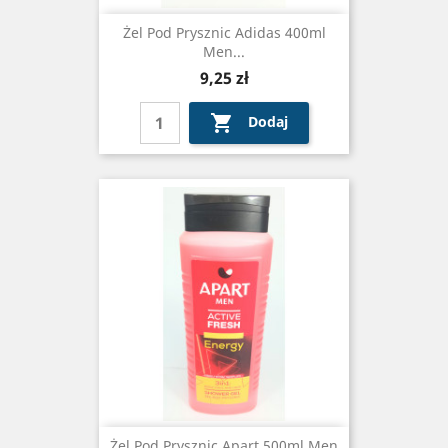
Żel Pod Prysznic Adidas 400ml
Men...
Cena
9,25 zł

Dodaj
Żel Pod Prysznic Apart 500ml Men