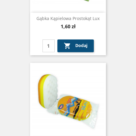
Gąbka Kąpielowa Prostokąt Lux
Cena
1,60 zł

Dodaj