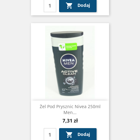

Dodaj
Żel Pod Prysznic Nivea 250ml
Men...
Cena
7,31 zł

Dodaj