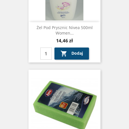
Żel Pod Prysznic Nivea 500ml
Women...
Cena
14,46 zł

Dodaj