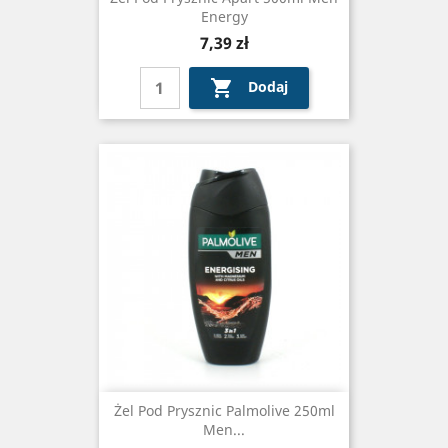
Energy
Cena
7,39 zł

Dodaj
Żel Pod Prysznic Palmolive 250ml
Men...