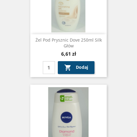
Żel Pod Prysznic Dove 250ml Silk
Głów
Cena
6,61 zł

Dodaj