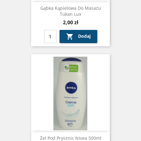
Gąbka Kąpielowa Do Masażu
Tukan Lux
Cena
2,00 zł

Dodaj
Żel Pod Prysznic Nivea 500ml