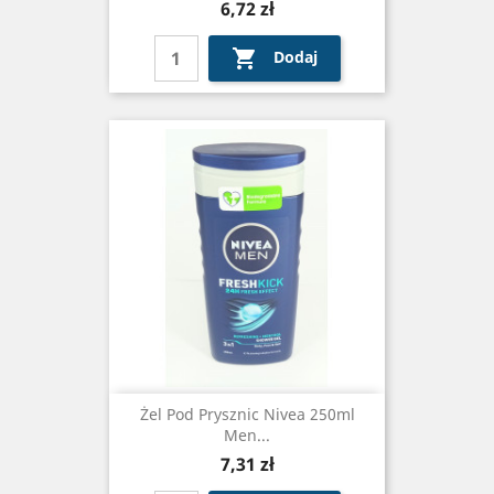
Cena
6,72 zł

Dodaj
Żel Pod Prysznic Nivea 250ml
Men...
Cena
7,31 zł