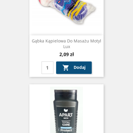
Gąbka Kąpielowa Do Masażu Motyl
Lux
Cena
2,09 zł

Dodaj