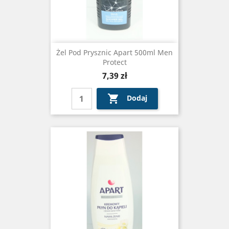
Żel Pod Prysznic Apart 500ml Men
Protect
Cena
7,39 zł

Dodaj