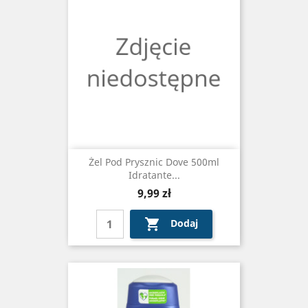
Żel Pod Prysznic Dove 500ml
Idratante...
Cena
9,99 zł

Dodaj