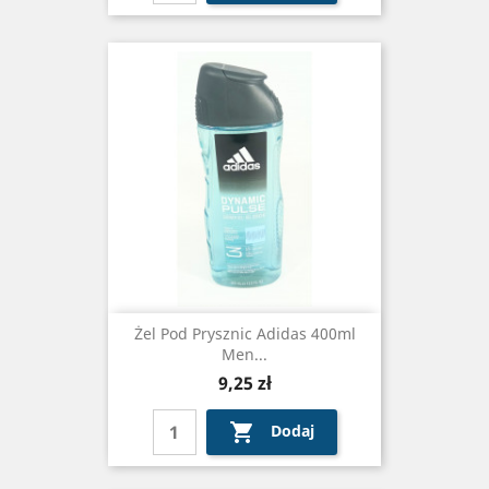
Żel Pod Prysznic Adidas 400ml
Men...
Cena
9,25 zł

Dodaj