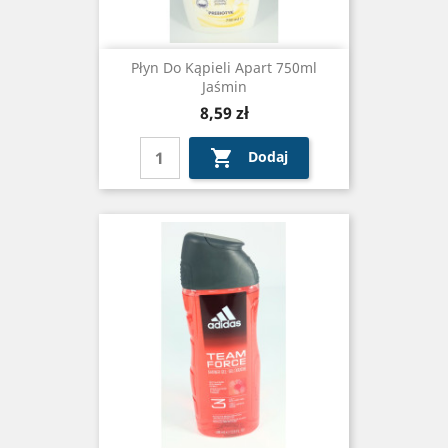
Płyn Do Kąpieli Apart 750ml
Jaśmin
Cena
8,59 zł

Dodaj