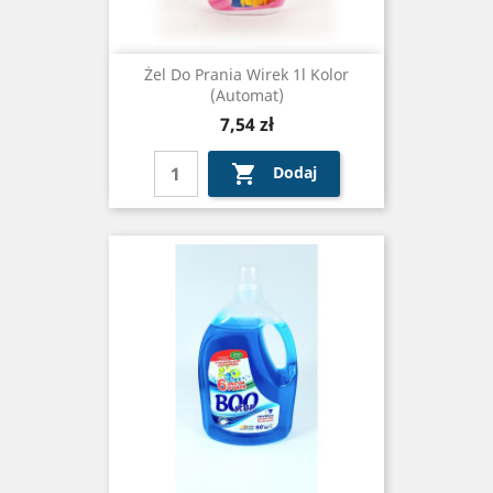
Żel Do Prania Wirek 1l Kolor
(automat)
Cena
7,54 zł

Dodaj