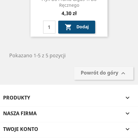
Ręcznego
Cena
4,30 zł

Dodaj
Pokazano 1-5 z 5 pozycji
Powrót do góry

PRODUKTY

NASZA FIRMA

TWOJE KONTO
