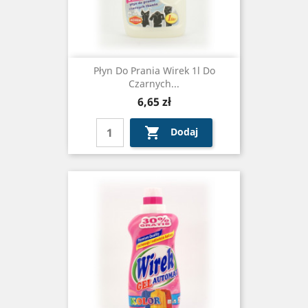
Płyn Do Prania Wirek 1l Do
Czarnych...
Cena
6,65 zł

Dodaj