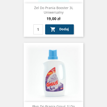
Żel Do Prania Booster 3L
Uniwersalny
Cena
19,00 zł

Dodaj
Płyn Do Prania Giguś 1l Do