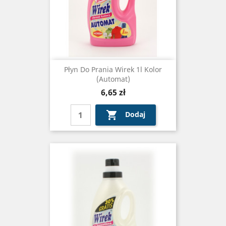
Płyn Do Prania Wirek 1l Kolor
(automat)
Cena
6,65 zł

Dodaj