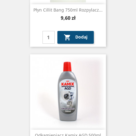
Płyn Cillit Bang 750ml Rozpylacz...
Cena
9,60 zł

Dodaj
Odkamieniacz Kamix AGD 500ml