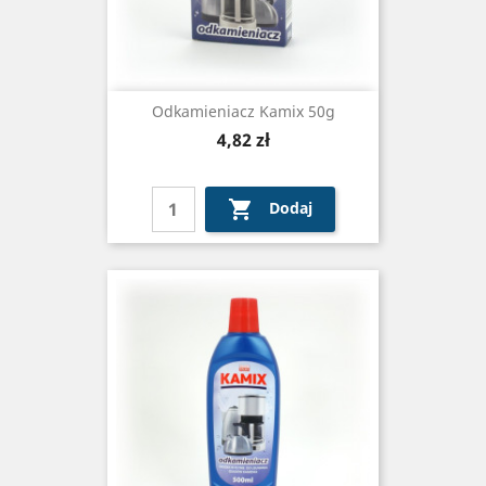
Odkamieniacz Kamix 50g
Cena
4,82 zł

Dodaj