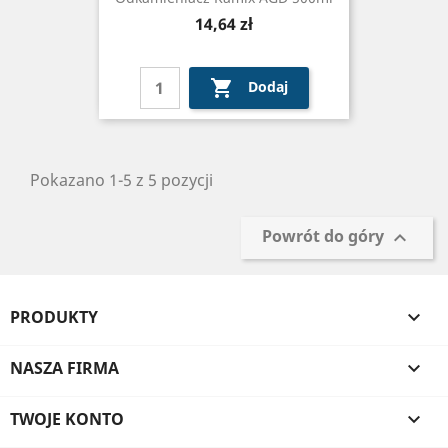
Cena
14,64 zł

Dodaj
Pokazano 1-5 z 5 pozycji
Powrót do góry

PRODUKTY

NASZA FIRMA

TWOJE KONTO
