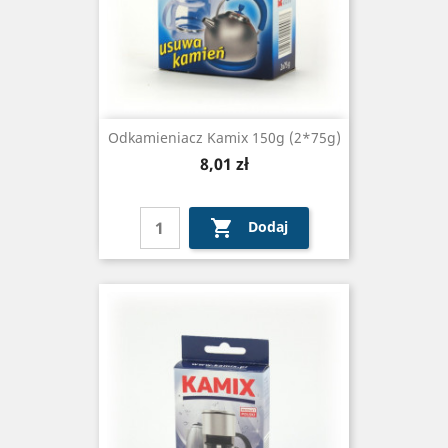
Odkamieniacz Kamix 150g (2*75g)
Cena
8,01 zł

Dodaj