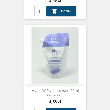
3,48 zł

Dodaj
Mydło W Płynie Luksja 400ml
Saszetka...
Cena
4,58 zł