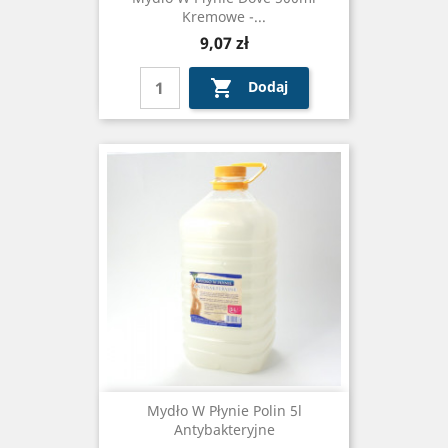
Kremowe -...
Cena
9,07 zł

Dodaj
Mydło W Płynie Polin 5l
Antybakteryjne