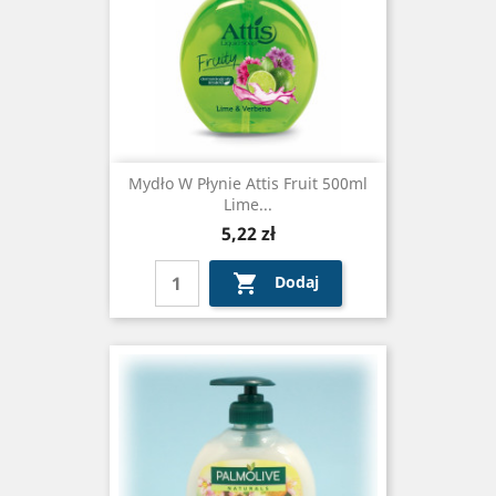
Mydło W Płynie Attis Fruit 500ml
Lime...
Cena
5,22 zł

Dodaj