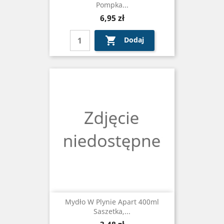
Pompka...
Cena
6,95 zł

Dodaj
Mydło W Plynie Apart 400ml
Saszetka,...
Cena