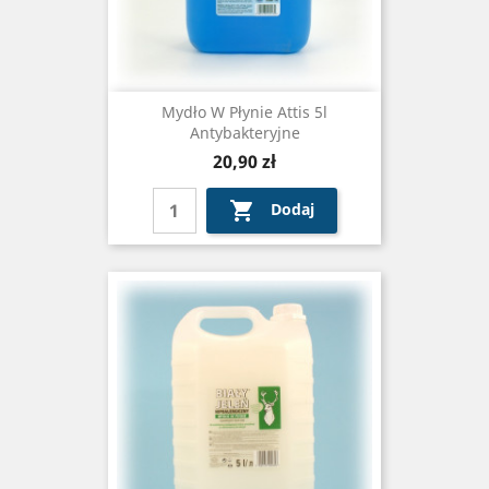
Mydło W Płynie Attis 5l
Antybakteryjne
Cena
20,90 zł

Dodaj