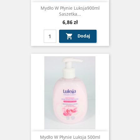
Mydło W Płynie Luksja900ml
Saszetka...
Cena
6,86 zł

Dodaj
Mydło W Płynie Luksja 500ml