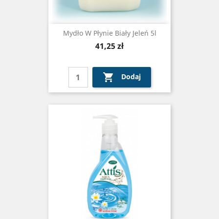
Mydło W Płynie Biały Jeleń 5l
Cena
41,25 zł

Dodaj