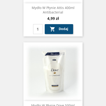
Mydło W Płynie Attis 400ml
Antibacterial
Cena
4,99 zł

Dodaj
Mydło W Płynie Dove 500ml