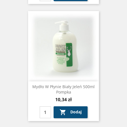
Mydło W Płynie Biały Jeleń 500ml
Pompka
Cena
10,34 zł

Dodaj