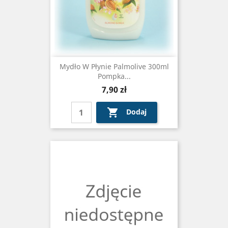
Mydło W Płynie Palmolive 300ml
Pompka...
Cena
7,90 zł

Dodaj