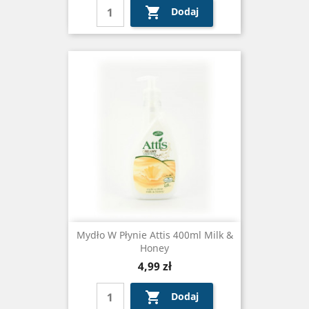

Dodaj
Mydło W Płynie Attis 400ml Milk &
Honey
Cena
4,99 zł

Dodaj