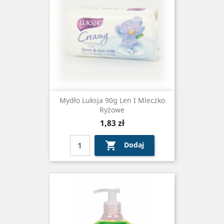
Mydło Luksja 90g Len I Mleczko
Ryżowe
Cena
1,83 zł

Dodaj