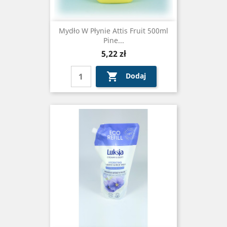
Mydło W Płynie Attis Fruit 500ml
Pine...
Cena
5,22 zł

Dodaj