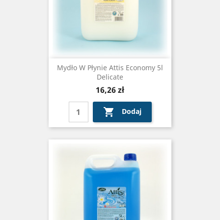
Mydło W Płynie Attis Economy 5l
Delicate
Cena
16,26 zł

Dodaj