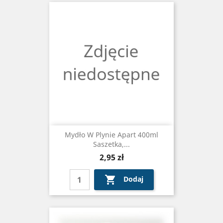
Mydło W Plynie Apart 400ml
Saszetka,...
Cena
2,95 zł

Dodaj