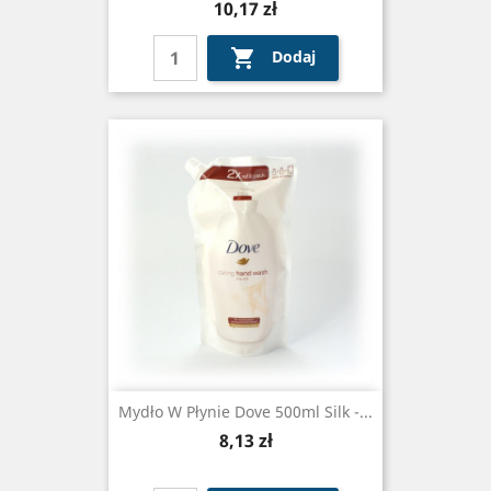
Cena
10,17 zł

Dodaj
Mydło W Płynie Dove 500ml Silk -...
Cena
8,13 zł