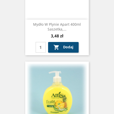
Mydło W Plynie Apart 400ml
Saszetka,...
Cena
3,48 zł

Dodaj