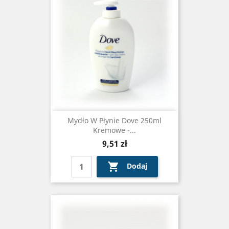
Mydło W Płynie Dove 250ml
Kremowe -...
Cena
9,51 zł

Dodaj