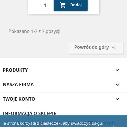

Dodaj
Pokazano 1-7 z 7 pozycji
Powrót do góry

PRODUKTY

NASZA FIRMA

TWOJE KONTO

INFORMACJA O SKLEPIE
Wszelkie prawa zastrzeżone © 2026 Atopik PPH Krzysztof
Ta strona korzysta z ciasteczek, aby świadczyć usłgui