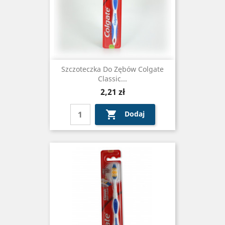
Szczoteczka Do Zębów Colgate
Classic...
Cena
2,21 zł

Dodaj