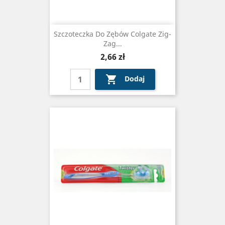
Szczoteczka Do Zębów Colgate Zig-
Zag...
Cena
2,66 zł

Dodaj