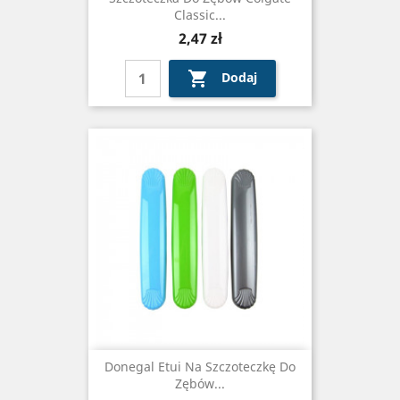
Classic...
Cena
2,47 zł

Dodaj
Donegal Etui Na Szczoteczkę Do
Zębów...