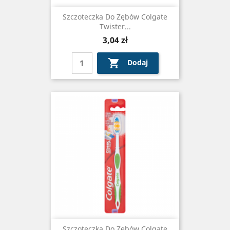
Szczoteczka Do Zębów Colgate
Twister...
Cena
3,04 zł

Dodaj
Szczoteczka Do Zębów Colgate