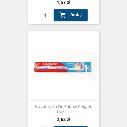
Cena
1,57 zł

Dodaj
Szczoteczka Do Zębów Colgate
Extra...
Cena
2,62 zł