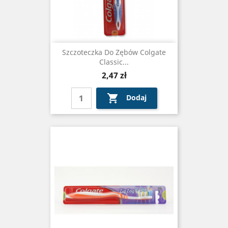
Szczoteczka Do Zębów Colgate
Classic...
Cena
2,47 zł

Dodaj